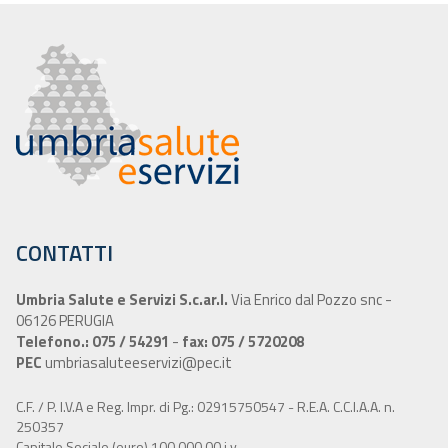
CONTATTI
Umbria Salute e Servizi S.c.ar.l.
Via Enrico dal Pozzo snc -
06126 PERUGIA
Telefono.: 075 / 54291
-
fax: 075 / 5720208
PEC
umbriasaluteeservizi@pec.it
C.F. / P. I.V.A e Reg. Impr. di Pg.: 02915750547 - R.E.A. C.C.I.A.A. n.
250357
Capitale Sociale (euro) 100.000,00 i.v.