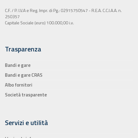
C.F. / P. I.V.A e Reg. Impr. di Pg.: 02915750547 - R.E.A. C.C.I.A.A. n.
250357
Capitale Sociale (euro) 100.000,00 i.v.
Trasparenza
Bandi e gare
Bandi e gare CRAS
Albo fornitori
Società trasparente
Servizi e utilità